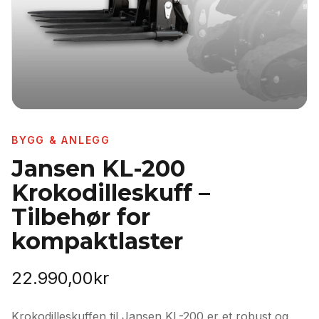
BYGG & ANLEGG
Jansen KL-200
Krokodilleskuff –
Tilbehør for
kompaktlaster
22.990,00
kr
Krokodilleskuffen til Jansen KL-200 er et robust og