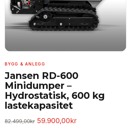
BYGG & ANLEGG
Jansen RD-600
Minidumper –
Hydrostatisk, 600 kg
lastekapasitet
Opprinnelig
Nåværende
59.900,00
kr
82.499,00
kr