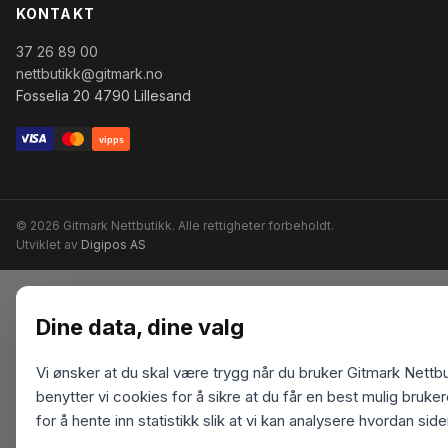
KONTAKT
37 26 89 00
nettbutikk@gitmark.no
Fosselia 20 4790 Lillesand
vipps
© 2026 Gitmark Nettbutikk. Alle rettigheter forbeholdt.
Utviklet av
Digipos AS
Dine data, dine valg
Vi ønsker at du skal være trygg når du bruker Gitmark Nettbu
benytter vi cookies for å sikre at du får en best mulig bruk
for å hente inn statistikk slik at vi kan analysere hvordan sid