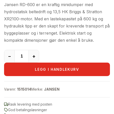
pris
pris
Jansen RD-600 er en kraftig minidumper med
var:
er:
hydrostatisk beltedrift og 13,5 HK Briggs & Stratton
82.499,00kr.
59.900,00kr.
XR2100-motor. Med en lastekapasitet på 600 kg og
hydraulisk tipp er den skapt for krevende transport på
byggeplasser og i terrenget. Elektrisk start og
kompakte dimensjoner gjør den enkel å bruke.
−
+
LEGG I HANDLEKURV
Varenr:
1515014
Merke:
JANSEN
Rask levering med posten
God betalingsløsninger