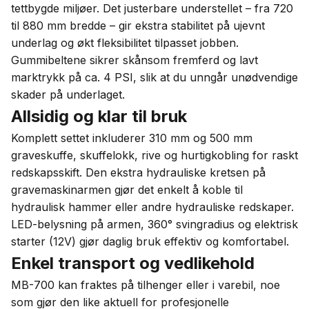
tettbygde miljøer. Det justerbare understellet – fra 720
til 880 mm bredde – gir ekstra stabilitet på ujevnt
underlag og økt fleksibilitet tilpasset jobben.
Gummibeltene sikrer skånsom fremferd og lavt
marktrykk på ca. 4 PSI, slik at du unngår unødvendige
skader på underlaget.
Allsidig og klar til bruk
Komplett settet inkluderer 310 mm og 500 mm
graveskuffe, skuffelokk, rive og hurtigkobling for raskt
redskapsskift. Den ekstra hydrauliske kretsen på
gravemaskinarmen gjør det enkelt å koble til
hydraulisk hammer eller andre hydrauliske redskaper.
LED-belysning på armen, 360° svingradius og elektrisk
starter (12V) gjør daglig bruk effektiv og komfortabel.
Enkel transport og vedlikehold
MB-700 kan fraktes på tilhenger eller i varebil, noe
som gjør den like aktuell for profesjonelle