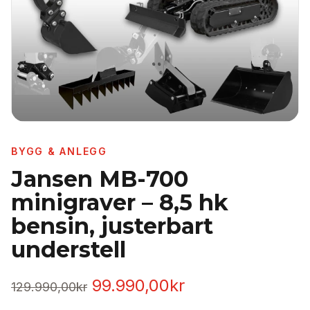
BYGG & ANLEGG
Jansen MB-700
minigraver – 8,5 hk
bensin, justerbart
understell
Opprinnelig
Nåværende
99.990,00
kr
129.990,00
kr