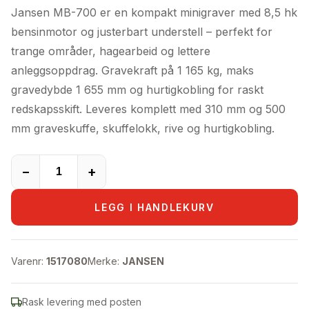
pris
pris
Jansen MB-700 er en kompakt minigraver med 8,5 hk
var:
er:
bensinmotor og justerbart understell – perfekt for
129.990,00kr.
99.990,00kr.
trange områder, hagearbeid og lettere
anleggsoppdrag. Gravekraft på 1 165 kg, maks
gravedybde 1 655 mm og hurtigkobling for raskt
redskapsskift. Leveres komplett med 310 mm og 500
mm graveskuffe, skuffelokk, rive og hurtigkobling.
−
+
LEGG I HANDLEKURV
Varenr:
1517080
Merke:
JANSEN
Rask levering med posten