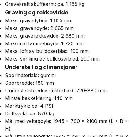
Gravekraft skuffearm: ca. 1 165 kg
Graving og rekkevidde
Maks. gravedybde: 1 655 mm
Maks. gravehøyde: 2 685 mm
Maks. graverekkevidde: 2 980 mm
Maksimal tømmehøyde: 1 720 mm
Maks. løft av bulldoserblad: 190 mm
Maks. senking av bulldoserblad: 200 mm
Understell og dimensjoner
Spormateriale: gummi
Sporbredde: 180 mm
Understellsbredde (justerbar): 720–880 mm
Minste bakkeklaring: 140 mm
Marktrykk: ca. 4 PSI
Driftsvekt: ca. 870 kg
Mål med veltebøyle: 1945 × 790 × 2100 mm (L × B ×
H)
Mål uten veltebøyle: 1945 × 790 × 1320 mm (L × B ×