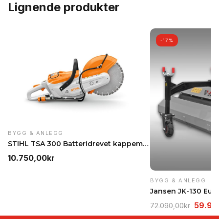
Lignende produkter
-17%
BYGG & ANLEGG
STIHL TSA 300 Batteridrevet kappemaskin – 3 kW, 11…
10.750,00
kr
BYGG & ANLEGG
Opprin
59.99
72.090,00
kr
pris