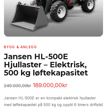
BYGG & ANLEGG
Jansen HL-500E
Hjullaster – Elektrisk,
500 kg løftekapasitet
Opprinnelig
Nåværende
189.000,00
kr
249.000,00
kr
pris
pris
Jansen HL-500E er en kompakt elektrisk hjullaster
var:
er:
med løftekapasitet på 500 kg og opptil 6 timers driftstid