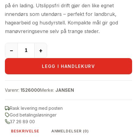
249.000,00kr.
189.000,00kr.
på én lading. Utslippsfri drift gjør den like egnet
innendørs som utendørs – perfekt for landbruk,
hagearbeid og husdyrstell. Kompakte mål gir god
manøvreringsevne selv på trange steder.
−
+
LEGG I HANDLEKURV
Varenr:
1526000
Merke:
JANSEN
Rask levering med posten
God betalingsløsninger
37 26 89 00
BESKRIVELSE
ANMELDELSER (0)