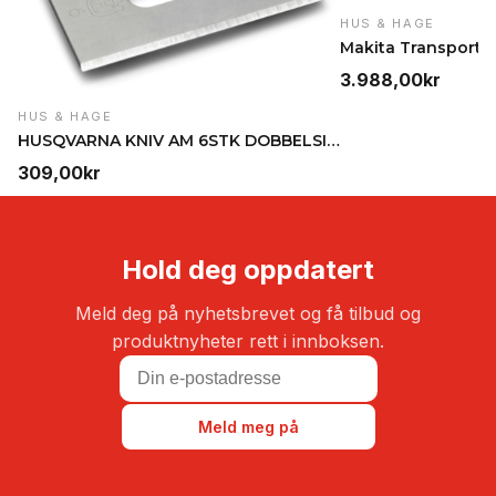
HUS & HAGE
3.988,00
kr
HUS & HAGE
HUSQVARNA KNIV AM 6STK DOBBELSIDIG BLIST
309,00
kr
Hold deg oppdatert
Meld deg på nyhetsbrevet og få tilbud og
produktnyheter rett i innboksen.
Meld meg på