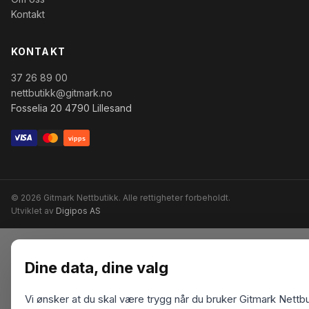
Kontakt
KONTAKT
37 26 89 00
nettbutikk@gitmark.no
Fosselia 20 4790 Lillesand
vipps
© 2026 Gitmark Nettbutikk. Alle rettigheter forbeholdt.
Utviklet av
Digipos AS
Dine data, dine valg
Vi ønsker at du skal være trygg når du bruker Gitmark Nettbu