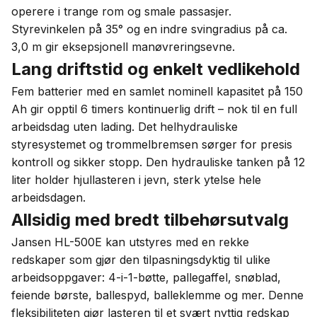
operere i trange rom og smale passasjer.
Styrevinkelen på 35° og en indre svingradius på ca.
3,0 m gir eksepsjonell manøvreringsevne.
Lang driftstid og enkelt vedlikehold
Fem batterier med en samlet nominell kapasitet på 150
Ah gir opptil 6 timers kontinuerlig drift – nok til en full
arbeidsdag uten lading. Det helhydrauliske
styresystemet og trommelbremsen sørger for presis
kontroll og sikker stopp. Den hydrauliske tanken på 12
liter holder hjullasteren i jevn, sterk ytelse hele
arbeidsdagen.
Allsidig med bredt tilbehørsutvalg
Jansen HL-500E kan utstyres med en rekke
redskaper som gjør den tilpasningsdyktig til ulike
arbeidsoppgaver: 4-i-1-bøtte, pallegaffel, snøblad,
feiende børste, ballespyd, balleklemme og mer. Denne
fleksibiliteten gjør lasteren til et svært nyttig redskap