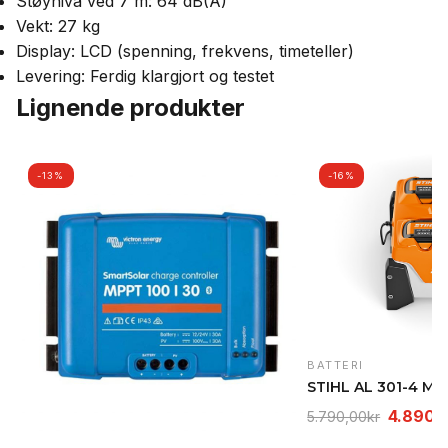
Støynivå ved 7 m: 64 dB(A)
Vekt: 27 kg
Display: LCD (spenning, frekvens, timeteller)
Levering: Ferdig klargjort og testet
Lignende produkter
-13%
-16%
BATTERI
Opprinn
4.890,
5.790,00
kr
pris