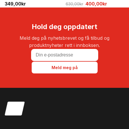
Opprinnelig
Nåværen
349,00
kr
400,00
kr
630,00
kr
pris
pris
var:
er:
630,00kr.
400,00kr
Hold deg oppdatert
Meld deg på nyhetsbrevet og få tilbud og
produktnyheter rett i innboksen.
Meld meg på