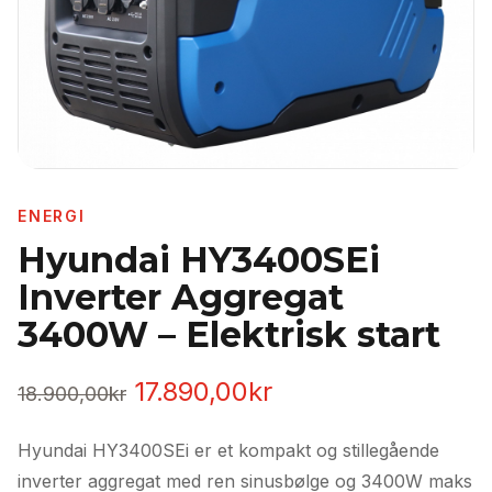
ENERGI
Hyundai HY3400SEi
Inverter Aggregat
3400W – Elektrisk start
Opprinnelig
Nåværende
17.890,00
kr
18.900,00
kr
pris
pris
Hyundai HY3400SEi er et kompakt og stillegående
var:
er:
inverter aggregat med ren sinusbølge og 3400W maks