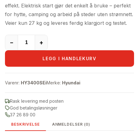
18.900,00kr.
17.890,00kr.
effekt. Elektrisk start gjør det enkelt å bruke – perfekt
for hytte, camping og arbeid på steder uten strømnett.
Veier kun 27 kg og leveres ferdig klargjort og testet.
−
+
LEGG I HANDLEKURV
Varenr:
HY3400SEi
Merke:
Hyundai
Rask levering med posten
God betalingsløsninger
37 26 89 00
BESKRIVELSE
ANMELDELSER (0)