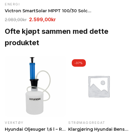
var:
ENERGI
Victron SmartSolar MPPT 100/30 Solcelleregulator –…
5.790,0
Opprinnelig
Nåværende
2.599,00
kr
2.989,00
kr
pris
pris
Ofte kjøpt sammen med dette
var:
er:
produktet
2.989,00kr.
2.599,00kr.
-37%
VERKTØY
STRØMAGGREGAT
Hyundai Oljesuger 1,6 l – Rask og renslig oljeskif…
Klargjøring Hyundai Bensinaggregat – Klar til bruk…