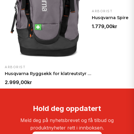
ARBORIST
1.779,00
kr
ARBORIST
Husqvarna Ryggsekk for klatreutstyr 70L – Allsidig…
2.999,00
kr
Hold deg oppdatert
Meld deg på nyhetsbrevet og få tilbud og
produktnyheter rett i innboksen.