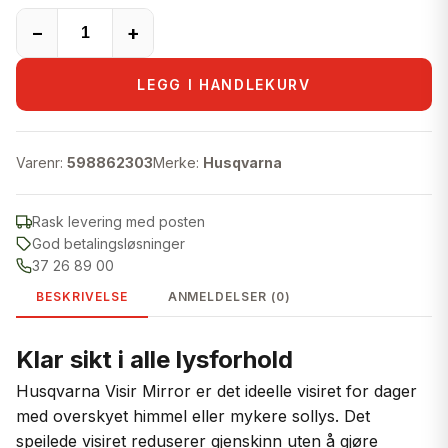
−
+
LEGG I HANDLEKURV
Varenr:
598862303
Merke:
Husqvarna
Rask levering med posten
God betalingsløsninger
37 26 89 00
BESKRIVELSE
ANMELDELSER (0)
Klar sikt i alle lysforhold
Husqvarna Visir Mirror er det ideelle visiret for dager
med overskyet himmel eller mykere sollys. Det
speilede visiret reduserer gjenskinn uten å gjøre