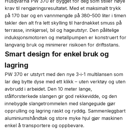
Husqvarna PW 370 er bygget for deg som stiller høye
krav til rengjøringsresultatet. Med et maksimalt trykk
på 170 bar og en vannmengde på 380–500 liter i timen
takler den alt fra lett skylling til hardnakket smuss på
terrasse, innkjørsel, bil og hageutstyr. Den pålitelige
induksjonsmotoren og metallpumpen er konstruert for
langvarig bruk og minimerer risikoen for driftsstans.
Smart design for enkel bruk og
lagring
PW 370 er utstyrt med den nye 3-i-1 multilansen som
lar deg bytte dyse med ett klikk – uten verktøy og uten
avbrudd i arbeidet. Den 10 meter lange,
stålforsterkede slangen gir god rekkevidde, og den
innebygde slangetrommelen med slangeguide gjør
opprulling og lagring raskt og ryddig. Sammenleggbart
aluminiumshåndtak og store myke hjul gjør maskinen
enkel å transportere og oppbevare.