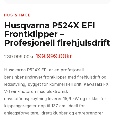
HUS & HAGE
Husqvarna P524X EFI
Frontklipper –
Profesjonell firehjulsdrift
Opprinnelig
Nåværende
199.999,00
kr
239.999,00
kr
pris
pris
Husqvarna P524X EFI er en profesjonell
var:
er:
bensinbensindrevet frontklipper med firehjulsdrift og
239.999,00kr.
199.999,00kr.
leddstyring, bygget for kommersiell drift. Kawasaki FX
V-Twin-motoren med elektronisk
drivstoffinnsprøytning leverer 15,6 kW og er klar for
klippeaggregater opp til 137 cm. Ideell for
anleggsforvaltere, idrettsklubber og entreprenører