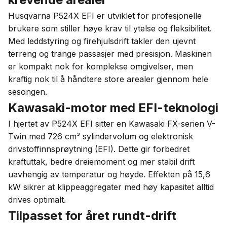
Husqvarna P524X EFI er utviklet for profesjonelle
brukere som stiller høye krav til ytelse og fleksibilitet.
Med leddstyring og firehjulsdrift takler den ujevnt
terreng og trange passasjer med presisjon. Maskinen
er kompakt nok for komplekse omgivelser, men
kraftig nok til å håndtere store arealer gjennom hele
sesongen.
Kawasaki-motor med EFI-teknologi
I hjertet av P524X EFI sitter en Kawasaki FX-serien V-
Twin med 726 cm³ sylindervolum og elektronisk
drivstoffinnsprøytning (EFI). Dette gir forbedret
kraftuttak, bedre dreiemoment og mer stabil drift
uavhengig av temperatur og høyde. Effekten på 15,6
kW sikrer at klippeaggregater med høy kapasitet alltid
drives optimalt.
Tilpasset for året rundt-drift