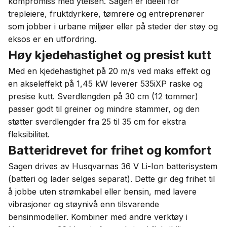
kompromiss med ytelsen. Sagen er ideell for
trepleiere, fruktdyrkere, tømrere og entreprenører
som jobber i urbane miljøer eller på steder der støy og
eksos er en utfordring.
Høy kjedehastighet og presist kutt
Med en kjedehastighet på 20 m/s ved maks effekt og
en akseleffekt på 1,45 kW leverer 535iXP raske og
presise kutt. Sverdlengden på 30 cm (12 tommer)
passer godt til greiner og mindre stammer, og den
støtter sverdlengder fra 25 til 35 cm for ekstra
fleksibilitet.
Batteridrevet for frihet og komfort
Sagen drives av Husqvarnas 36 V Li-Ion batterisystem
(batteri og lader selges separat). Dette gir deg frihet til
å jobbe uten strømkabel eller bensin, med lavere
vibrasjoner og støynivå enn tilsvarende
bensinmodeller. Kombiner med andre verktøy i