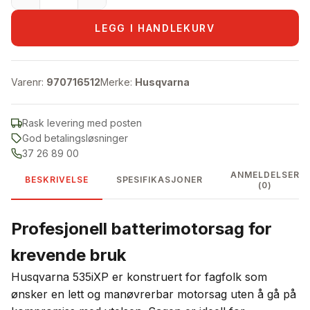
LEGG I HANDLEKURV
Varenr:
970716512
Merke:
Husqvarna
Rask levering med posten
God betalingsløsninger
37 26 89 00
ANMELDELSER
BESKRIVELSE
SPESIFIKASJONER
(0)
Profesjonell batterimotorsag for
krevende bruk
Husqvarna 535iXP er konstruert for fagfolk som
ønsker en lett og manøvrerbar motorsag uten å gå på