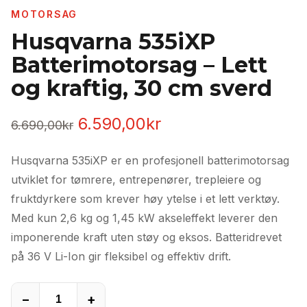
MOTORSAG
Husqvarna 535iXP
Batterimotorsag – Lett
og kraftig, 30 cm sverd
Opprinnelig
Nåværende
6.590,00
kr
6.690,00
kr
pris
pris
Husqvarna 535iXP er en profesjonell batterimotorsag
var:
er:
utviklet for tømrere, entrepenører, trepleiere og
6.690,00kr.
6.590,00kr.
fruktdyrkere som krever høy ytelse i et lett verktøy.
Med kun 2,6 kg og 1,45 kW akseleffekt leverer den
imponerende kraft uten støy og eksos. Batteridrevet
på 36 V Li-Ion gir fleksibel og effektiv drift.
−
+