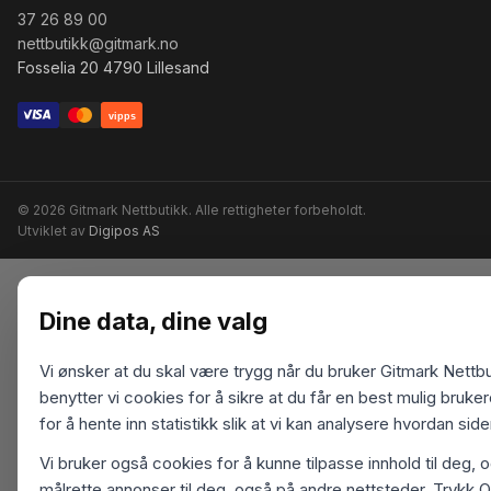
37 26 89 00
nettbutikk@gitmark.no
Fosselia 20 4790 Lillesand
vipps
© 2026 Gitmark Nettbutikk. Alle rettigheter forbeholdt.
Utviklet av
Digipos AS
Dine data, dine valg
Vi ønsker at du skal være trygg når du bruker Gitmark Nettbu
benytter vi cookies for å sikre at du får en best mulig bruk
for å hente inn statistikk slik at vi kan analysere hvordan sid
Vi bruker også cookies for å kunne tilpasse innhold til deg, 
målrette annonser til deg, også på andre nettsteder. Trykk O