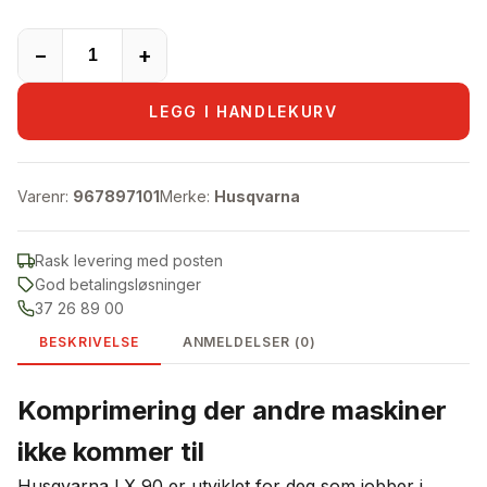
−
+
LEGG I HANDLEKURV
Varenr:
967897101
Merke:
Husqvarna
Rask levering med posten
God betalingsløsninger
37 26 89 00
BESKRIVELSE
ANMELDELSER (0)
Komprimering der andre maskiner
ikke kommer til
Husqvarna LX 90 er utviklet for deg som jobber i