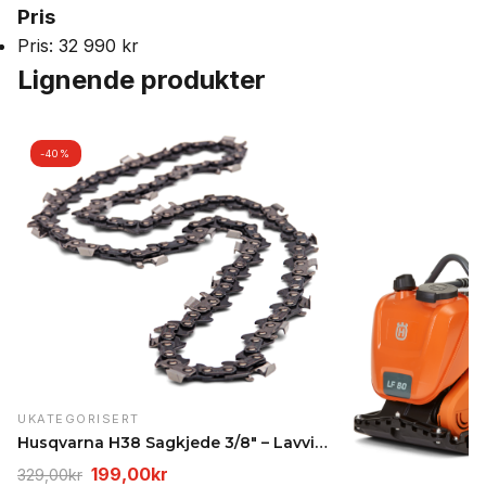
Pris
Pris: 32 990 kr
Lignende produkter
-40%
UKATEGORISERT
Husqvarna H38 Sagkjede 3/8" – Lavvibrasjons- og la…
Opprinnelig
Nåværende
199,00
kr
329,00
kr