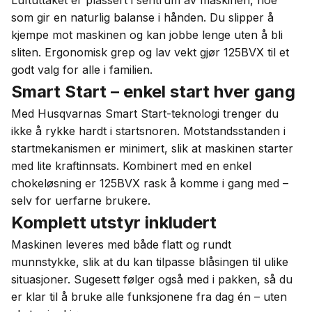
Luftuttaket er plassert i sentrum av maskinen, noe
som gir en naturlig balanse i hånden. Du slipper å
kjempe mot maskinen og kan jobbe lenge uten å bli
sliten. Ergonomisk grep og lav vekt gjør 125BVX til et
godt valg for alle i familien.
Smart Start – enkel start hver gang
Med Husqvarnas Smart Start-teknologi trenger du
ikke å rykke hardt i startsnoren. Motstandsstanden i
startmekanismen er minimert, slik at maskinen starter
med lite kraftinnsats. Kombinert med en enkel
chokeløsning er 125BVX rask å komme i gang med –
selv for uerfarne brukere.
Komplett utstyr inkludert
Maskinen leveres med både flatt og rundt
munnstykke, slik at du kan tilpasse blåsingen til ulike
situasjoner. Sugesett følger også med i pakken, så du
er klar til å bruke alle funksjonene fra dag én – uten