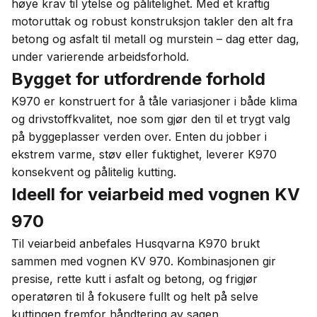
høye krav til ytelse og pålitelighet. Med et kraftig
motoruttak og robust konstruksjon takler den alt fra
betong og asfalt til metall og murstein – dag etter dag,
under varierende arbeidsforhold.
Bygget for utfordrende forhold
K970 er konstruert for å tåle variasjoner i både klima
og drivstoffkvalitet, noe som gjør den til et trygt valg
på byggeplasser verden over. Enten du jobber i
ekstrem varme, støv eller fuktighet, leverer K970
konsekvent og pålitelig kutting.
Ideell for veiarbeid med vognen KV
970
Til veiarbeid anbefales Husqvarna K970 brukt
sammen med vognen KV 970. Kombinasjonen gir
presise, rette kutt i asfalt og betong, og frigjør
operatøren til å fokusere fullt og helt på selve
kuttingen fremfor håndtering av sagen.