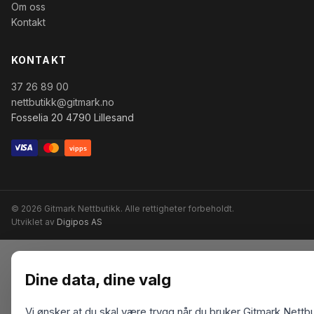
Om oss
Kontakt
KONTAKT
37 26 89 00
nettbutikk@gitmark.no
Fosselia 20 4790 Lillesand
vipps
© 2026 Gitmark Nettbutikk. Alle rettigheter forbeholdt.
Utviklet av
Digipos AS
Dine data, dine valg
Vi ønsker at du skal være trygg når du bruker Gitmark Nettbu