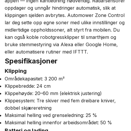
appen — ingen kantledning nødvendig. Radarsensorer
oppdager og unngår hindringer automatisk, slik at
klippingen sjelden avbrytes. Automower Zone Control
lar deg sette opp egne soner med ulike innstillinger og
midlertidige oppholdssoner, alt styrt fra mobilen. Du
kan også koble robotgressklipper til smarthjem og
bruke stemmestyring via Alexa eller Google Home,
eller automatisere rutiner med IFTTT.
Spesifikasjoner
Klipping
Områdekapasitet: 3 200 m²
Klippebredde: 24 cm
Klippehøyde: 20–60 mm (elektrisk justering)
Klippesystem: Tre skiver med fem dreibare kniver,
dobbel skjæreretning
Maksimal helling ved grenseledning: 25 %
Maksimal helling innenfor arbeidsområdet: 50 %
Batteri og lading