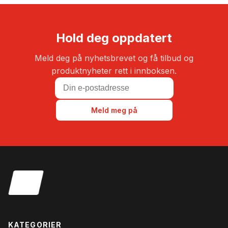
pris
var:
20.00
Hold deg oppdatert
Meld deg på nyhetsbrevet og få tilbud og
produktnyheter rett i innboksen.
Meld meg på
KATEGORIER