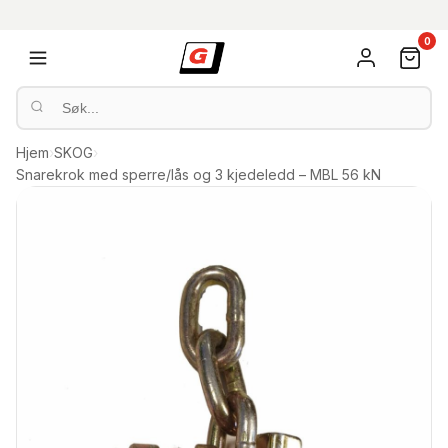
0
Hjem
›
SKOG
›
Snarekrok med sperre/lås og 3 kjedeledd – MBL 56 kN