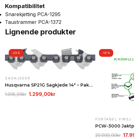
Kompatibilitet
Snarekjetting PCA-1295
Taustrammer PCA-1372
Lignende produkter
-35%
-10%
SAGKJEDER
Husqvarna SP21G Sagkjede 14" – Pakke 5 stk, .325"…
Opprinnelig
Nåværende
1.299,00
kr
1.995,00
kr
pris
pris
var:
er:
1.995,00kr.
1.299,00kr.
PORTABEL VINSJ
Opprin
17.99
20.000,00
kr