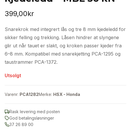
399,00
kr
Snarekrok med integrert lås og tre 8 mm kjedeledd for
sikker felling og trekking. Låsen hindrer at slyngene
glir ut når tauet er slakt, og kroken passer kjeder fra
6–8 mm. Kompatibel med snarekjetting PCA-1295 og
taustrammer PCA-1372.
Utsolgt
Varenr:
PCA1282
Merke:
HSX - Honda
Rask levering med posten
God betalingsløsninger
37 26 89 00