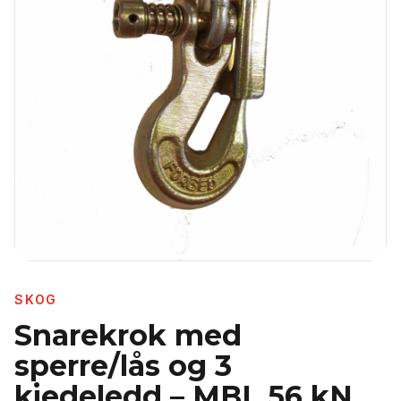
SKOG
Snarekrok med
sperre/lås og 3
kjedeledd – MBL 56 kN