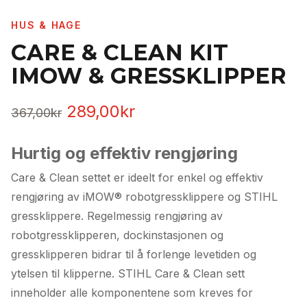
HUS & HAGE
CARE & CLEAN KIT
IMOW & GRESSKLIPPER
Opprinnelig
Nåværende
289,00
kr
367,00
kr
pris
pris
Hurtig og effektiv rengjøring
var:
er:
Care & Clean settet er ideelt for enkel og effektiv
367,00kr.
289,00kr.
rengjøring av iMOW® robotgressklippere og STIHL
gressklippere. Regelmessig rengjøring av
robotgressklipperen, dockinstasjonen og
gressklipperen bidrar til å forlenge levetiden og
ytelsen til klipperne. STIHL Care & Clean sett
inneholder alle komponentene som kreves for