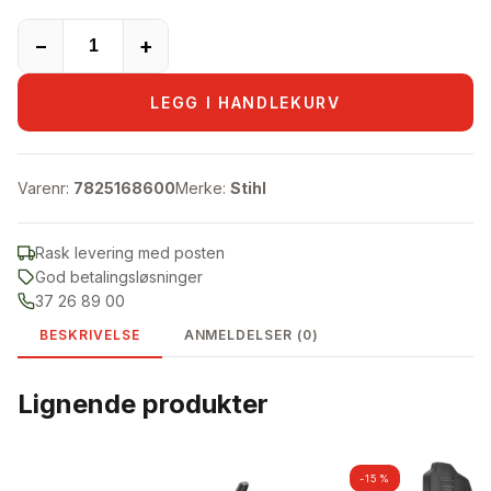
−
+
LEGG I HANDLEKURV
Varenr:
7825168600
Merke:
Stihl
Rask levering med posten
God betalingsløsninger
37 26 89 00
BESKRIVELSE
ANMELDELSER (0)
Lignende produkter
-15%