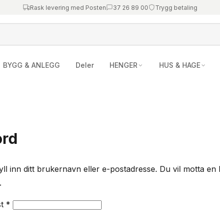
Rask levering med Posten
37 26 89 00
Trygg betaling
BYGG & ANLEGG
Deler
HENGER
HUS & HAGE
ord
yll inn ditt brukernavn eller e-postadresse. Du vil motta en 
.
Påkrevd
st
*