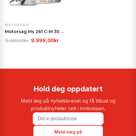
MOTORSAG
Motorsag Ms 261 C-M 35 Cm 325'' 1,3 Mm Rs
Opprinnelig
Nåværende
9.999,00
kr
12.499,00
kr
pris
pris
var:
er:
12.499,00kr.
9.999,00kr.
Hold deg oppdatert
Meld deg på nyhetsbrevet og få tilbud og
produktnyheter rett i innboksen.
Meld meg på