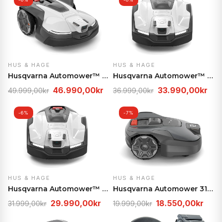
HUS & HAGE
HUS & HAGE
Husqvarna Automower™ 430V NERA
Husqvarna Automower™ 410VE NERA
Opprinnelig
Nåværende
Opprinnelig
Nå
46.990,00
kr
33.990,00
kr
49.999,00
kr
36.999,00
kr
pris
pris
pris
pris
var:
er:
var:
er:
-6%
-7%
49.999,00kr.
46.990,00kr.
36.999,00kr.
33.
HUS & HAGE
HUS & HAGE
Husqvarna Automower™ 405VE NERA
Husqvarna Automower 312V
Opprinnelig
Nåværende
Opprinnelig
Nåv
29.990,00
kr
18.550,00
kr
31.999,00
kr
19.999,00
kr
pris
pris
pris
pris