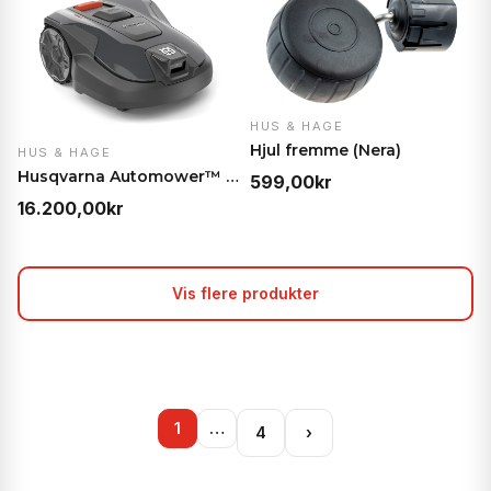
var:
er:
var:
er:
31.999,00kr.
29.990,00kr.
19.999,00kr.
18.5
HUS & HAGE
Hjul fremme (Nera)
HUS & HAGE
Husqvarna Automower™ 308V
599,00
kr
16.200,00
kr
Vis flere produkter
1
…
4
›