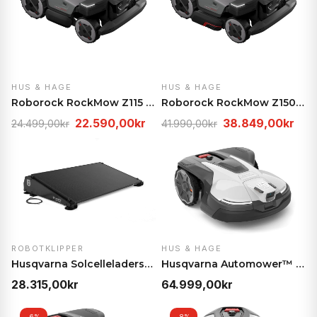
HUS & HAGE
HUS & HAGE
Roborock RockMow Z115 Robotgressklipper Mørkegrå
Roborock RockMow Z150 Robotgressklipper Mørkegrå
Opprinnelig
Nåværende
Opprinnelig
Nåv
22.590,00
kr
38.849,00
kr
24.499,00
kr
41.990,00
kr
pris
pris
pris
pris
var:
er:
var:
er:
24.499,00kr.
22.590,00kr.
41.990,00kr.
38.
ROBOTKLIPPER
HUS & HAGE
Husqvarna Solcelleladersystem 1-18 – 420 W solener…
Husqvarna Automower™ 450V NERA
28.315,00
kr
64.999,00
kr
-6%
-8%